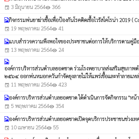
3 มิถุนายน 2564
366
event
visibility
กิจกรรมพ่นยาฆ่าเชื้อเพื่อป้องกันโรคติดเชื้อไวรัสโคโรน่า 2019 ( C
19 พฤษภาคม 2564
41
event
visibility
แบบสำรวจความพึงพอใจของประชาชนต่อการให้บริการตามคู่ม
13 พฤษภาคม 2564
24
event
visibility
องค์การบริหารส่วนตำบลยอดชาด ร่วมโรงพยาบาลส่งเสริมสุขภาพตำ
๒๕๖๔ ออกพ่นหมอกควันกำจัดยุงลายไม่ให้แพร่เชื้อและทำลายแหล่ง
11 พฤษภาคม 2564
423
event
visibility
องค์การบริหารส่วนตำบลยอดชาด ได้ดำเนินการจัดกิจกรรม "หน้
5 พฤษภาคม 2564
354
event
visibility
องค์การบริหารส่วนตำบลยอดชาดเปิดจุดบริการประชาชนช่วงเท
10 เมษายน 2564
55
event
visibility