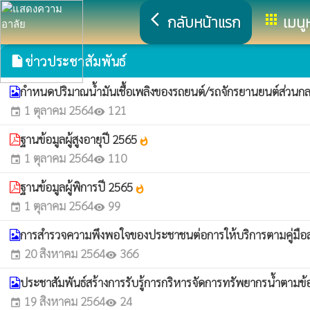
arrow_back_ios
apps
กลับหน้าแรก
เมนู
ข่าวประชาสัมพันธ์
insert_drive_file
กำหนดปริมาณน้ำมันเชื้อเพลิงของรถยนต์/รถจักรยานยนต์ส่วน
1 ตุลาคม 2564
121
event
visibility
ฐานข้อมูลผู้สูงอายุปี 2565
whatshot
1 ตุลาคม 2564
110
event
visibility
ฐานข้อมูลผู้พิการปี 2565
whatshot
1 ตุลาคม 2564
99
event
visibility
การสำรวจความพึงพอใจของประชาชนต่อการให้บริการตามคู่มือ
20 สิงหาคม 2564
366
event
visibility
ประชาสัมพันธ์สร้างการรับรู้การกริหารจัดการทรัพยากรน้ำตามข้
19 สิงหาคม 2564
24
event
visibility