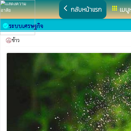
arrow_back_ios
apps
กลับหน้าแรก
เมนู
ระบบเศรษฐกิจ
check_circle
ข้าว