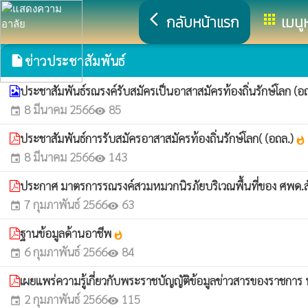
arrow_back_ios
apps
กลับหน้าแรก
เมนู
ข่าวประชาสัมพันธ์
insert_drive_file
ประชาสัมพันธ์รณรงค์รับสมัครเป็นอาสาสมัครท้องถิ่นรักษ์โลก (อ
8 มีนาคม 2566
85
event
visibility
ประชาสัมพันธ์การรับสมัครอาสาสมัครท้องถิ่นรักษ์โลก( (อถล.)
whatshot
8 มีนาคม 2566
143
event
visibility
ประกาศ มาตรการรณรงค์สวมหมวกนิรภัยบริเวณพื้นที่ของ ศพด.
7 กุมภาพันธ์ 2566
63
event
visibility
ฐานข้อมูลด้านอาชีพ
whatshot
6 กุมภาพันธ์ 2566
84
event
visibility
เผยแพร่ความรู้เกี่ยวกับพระราชบัญญัติข้อมูลข่าวสารของราชการ
2 กุมภาพันธ์ 2566
115
event
visibility