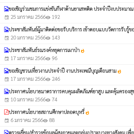
ขอเชิญร่วมชมการแข่งขันกีฬาต้านยาเสพติด ประจำปีงบประมาณ
25 มกราคม 2566
192
event
visibility
ประชาสัมพันธ์ผู้มาติดต่อขอรับบริการ เข้าตอบแบบวัดการรับรู้ของ
20 มกราคม 2566
143
event
visibility
ประชาสัมพันธ์รณรงค์หยุดการเผาป่า
whatshot
17 มกราคม 2566
96
event
visibility
ขอเชิญชวนเที่ยวงานประจำปี งานประเพณีบุญเดือนสาม
whatshot
17 มกราคม 2566
246
event
visibility
ประกาศนโยบายมาตราการคบคุมผลิตภัณฑ์ยาสูบ และคุ้มครองสุขภา
10 มกราคม 2566
74
event
visibility
ประกาศนโยบายสถานศึกษาปลอดบุหรี่
whatshot
6 มกราคม 2566
88
event
visibility
ตรวจเยี่ยม/สำรวจข้อมูลผู้สูงอายุและกลุ่มเปราะบางทางสังคม 