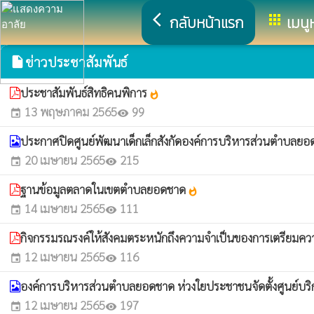
arrow_back_ios
apps
กลับหน้าแรก
เมนู
ข่าวประชาสัมพันธ์
insert_drive_file
ประชาสัมพันธ์สิทธิคนพิการ
whatshot
13 พฤษภาคม 2565
99
event
visibility
ประกาศปิดศูนย์พัฒนาเด็กเล็กสังกัดองค์การบริหารส่วนตำบลยอด
20 เมษายน 2565
215
event
visibility
ฐานข้อมูลตลาดในเขตตำบลยอดชาด
whatshot
14 เมษายน 2565
111
event
visibility
กิจกรรมรณรงค์ให้สังคมตระหนักถึงความจำเป็นของการเตรียมควา
12 เมษายน 2565
116
event
visibility
องค์การบริหารส่วนตำบลยอดชาด ห่วงใยประชาชนจัดตั้งศูนย์
12 เมษายน 2565
197
event
visibility