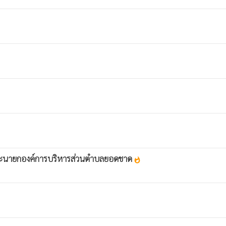
และนายกองค์การบริหารส่วนตำบลยอดชาด
whatshot