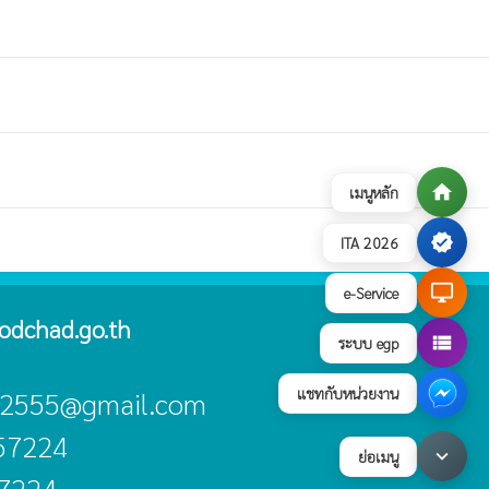
home
เมนูหลัก
verified
ITA 2026
desktop_windows
e-Service
odchad.go.th
view_list
ระบบ egp
แชทกับหน่วยงาน
ad2555@gmail.com
057224
keyboard_arrow_down
ย่อเมนู
57224