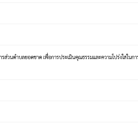
การบริหารส่วนตำบลยอดชาด เพื่อการประเมินคุณธรรมและความโปร่งใสในกา