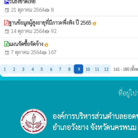
วันธงชาติไทย
21 ตุลาคม 2564
8
event
visibility
ฐานข้อมูลผู้สูงอายุที่มีภาวะพึ่งพิง ปี 2565
whatshot
14 ตุลาคม 2564
92
event
visibility
แผนจัดซื้อจัดจ้าง
whatshot
7 ตุลาคม 2564
167
event
visibility
1
2
3
4
5
6
7
8
9
10
11
12
161 - 180 (ทั้
ที่อยู่
องค์การบริหารส่วนตำบลยอด
อำเภอวังยาง จังหวัดนครพนม