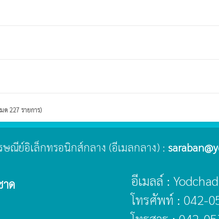
งหมด 227 รายการ)
ไปรษณีย์อิเล็กทรอนิกส์กลาง (อีเมลกลาง) :
saraban@y
อีเมลล์ : Yodch
ชาด
โทรศัพท์ : 042-
โทรสาร : 042-0