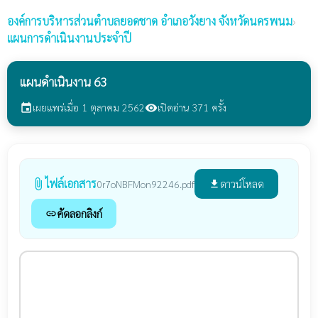
องค์การบริหารส่วนตำบลยอดชาด
อำเภอวังยาง จังหวัดนครพนม
›
แผนการดำเนินงานประจำปี
แผนดำเนินงาน 63
เผยแพร่เมื่อ 1 ตุลาคม 2562
เปิดอ่าน 371 ครั้ง
event
visibility
ไฟล์เอกสาร
attach_file
ดาวน์โหลด
0r7oNBFMon92246.pdf
file_download
คัดลอกลิงก์
link