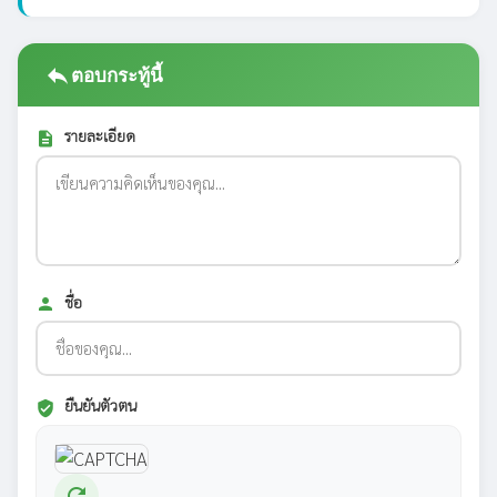
reply
ตอบกระทู้นี้
รายละเอียด
description
ชื่อ
person
ยืนยันตัวตน
verified_user
refresh