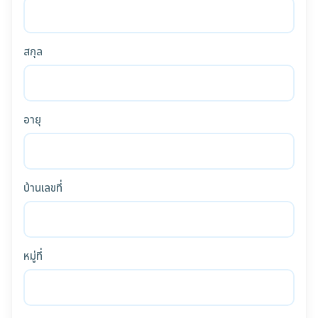
สกุล
อายุ
บ้านเลขที่
หมู่ที่