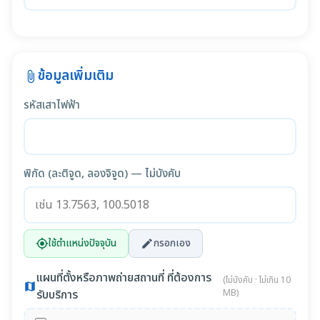
ข้อมูลเพิ่มเติม
attach_file
รหัสเสาไฟฟ้า
พิกัด (ละติจูด, ลองจิจูด) — ไม่บังคับ
ใช้ตำแหน่งปัจจุบัน
กรอกเอง
my_location
edit
แผนที่ตั้งหรือภาพถ่ายสถานที่ ที่ต้องการ
(ไม่บังคับ · ไม่เกิน 10
map
รับบริการ
MB)