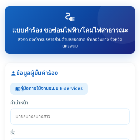
electrical_services
แบบคำร้อง ขอซ่อมไฟฟ้า/โคมไฟสาธารณะ
สังกัด องค์การบริหารส่วนตำบลยอดชาด อำเภอวังยาง จังหวัด
นครพนม
ข้อมูลผู้ยื่นคำร้อง
person
คู่มือการใช้งานระบบ E-services
menu_book
คำนำหน้า
ชื่อ